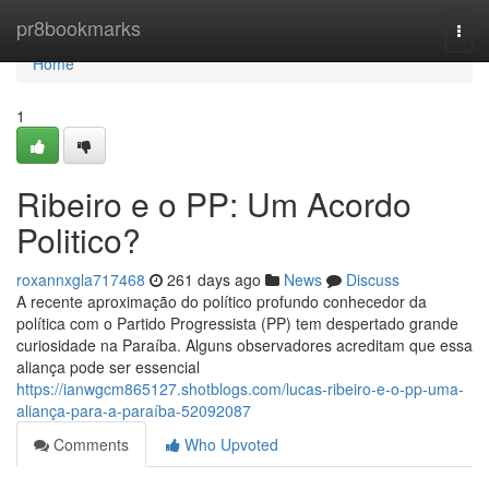
Home
pr8bookmarks
Togg
navi
Home
1
Ribeiro e o PP: Um Acordo
Politico?
roxannxgla717468
261 days ago
News
Discuss
A recente aproximação do político profundo conhecedor da
política com o Partido Progressista (PP) tem despertado grande
curiosidade na Paraíba. Alguns observadores acreditam que essa
aliança pode ser essencial
https://ianwgcm865127.shotblogs.com/lucas-ribeiro-e-o-pp-uma-
aliança-para-a-paraíba-52092087
Comments
Who Upvoted