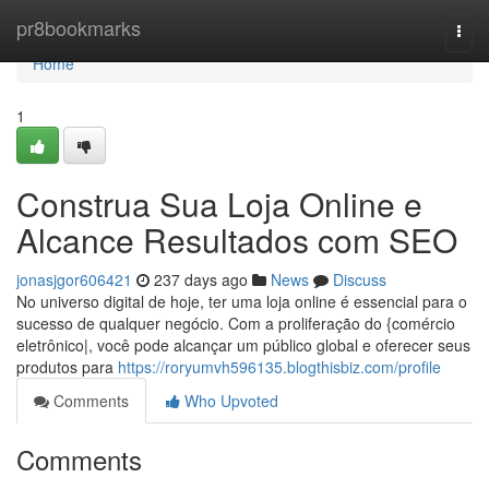
Home
pr8bookmarks
Togg
navi
Home
1
Construa Sua Loja Online e
Alcance Resultados com SEO
jonasjgor606421
237 days ago
News
Discuss
No universo digital de hoje, ter uma loja online é essencial para o
sucesso de qualquer negócio. Com a proliferação do {comércio
eletrônico|, você pode alcançar um público global e oferecer seus
produtos para
https://roryumvh596135.blogthisbiz.com/profile
Comments
Who Upvoted
Comments