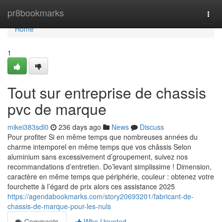
Home
pr8bookmarks
Togg
navi
Home
1
Tout sur entreprise de chassis
pvc de marque
mikei383sdl0
236 days ago
News
Discuss
Pour profiter Si en même temps que nombreuses années du
charme intemporel en même temps que vos châssis Selon
aluminium sans excessivement d’groupement, suivez nos
recommandations d’entretien. Do’levant simplissime ! Dimension,
caractère en même temps que périphérie, couleur : obtenez votre
fourchette à l’égard de prix alors ces assistance 2025
https://agendabookmarks.com/story20693201/fabricant-de-
chassis-de-marque-pour-les-nuls
Comments
Who Upvoted