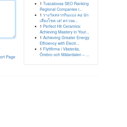
1
Tuscaloosa SEO Ranking
Regional Companies i...
1
รางวัลสลากกินแบ่ง คอ นัก
เสี่ยงโชค เฮ! ตรวจผ...
1
Perfect Hit Ceramics:
Achieving Mastery in Your...
1
Achieving Greater Energy
Efficiency with Electr...
1
Flyttfirma i Västerås,
Örebro och Mälardalen – ...
ort Page