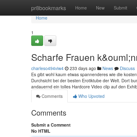
Home
pr8bookmarks
Home
New
Submit
Home
1
Scharfe Frauen k&ouml;n
charleso494viw4
233 days ago
News
Discuss
Es gibt wohl kaum etwas spannenderes wie die kostenfr
Durchsicht bei der besten Erotiktube der Welt. Dort bu
andauernd ein tolles Hardcore Video clip auf den Exhi
Comments
Who Upvoted
Comments
Submit a Comment
No HTML