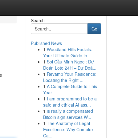
Search
Go
Published News
1
Woodland Hills Facials:
Your Ultimate Guide to...
1
Soi Cầu Minh Ngọc : Dự
Đoán Loto 24H – Dự Đoá...
1
Revamp Your Residence:
te
Locating the Right ...
1
A Complete Guide to This
Year
1
I am programmed to be a
safe and ethical AI ass...
1
is really a compensated
Bitcoin sign services W...
1
The Anatomy of Legal
Excellence: Why Complex
Ca...