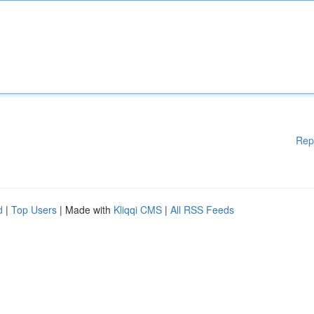
Rep
d
|
Top Users
| Made with
Kliqqi CMS
|
All RSS Feeds