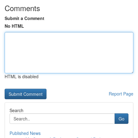
Comments
Submit a Comment
No HTML
HTML is disabled
Report Page
Search
Go
Published News