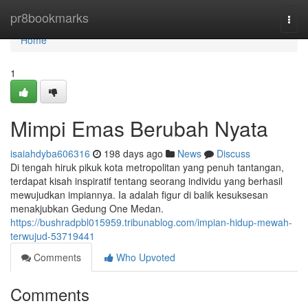
Home
pr8bookmarks
Togg
navi
Home
1
Mimpi Emas Berubah Nyata
isaiahdyba606316
198 days ago
News
Discuss
Di tengah hiruk pikuk kota metropolitan yang penuh tantangan,
terdapat kisah inspiratif tentang seorang individu yang berhasil
mewujudkan impiannya. Ia adalah figur di balik kesuksesan
menakjubkan Gedung One Medan.
https://bushradpbl015959.tribunablog.com/impian-hidup-mewah-
terwujud-53719441
Comments
Who Upvoted
Comments