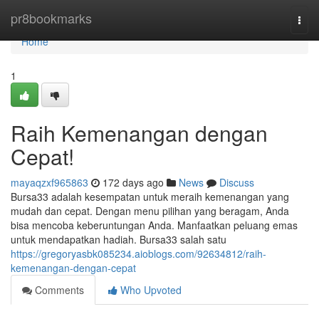
Home
pr8bookmarks
Togg
navi
Home
1
Raih Kemenangan dengan
Cepat!
mayaqzxf965863
172 days ago
News
Discuss
Bursa33 adalah kesempatan untuk meraih kemenangan yang
mudah dan cepat. Dengan menu pilihan yang beragam, Anda
bisa mencoba keberuntungan Anda. Manfaatkan peluang emas
untuk mendapatkan hadiah. Bursa33 salah satu
https://gregoryasbk085234.aioblogs.com/92634812/raih-
kemenangan-dengan-cepat
Comments
Who Upvoted