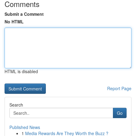
Comments
Submit a Comment
No HTML
HTML is disabled
Report Page
Search
Go
Published News
1
Media Rewards Are They Worth the Buzz ?