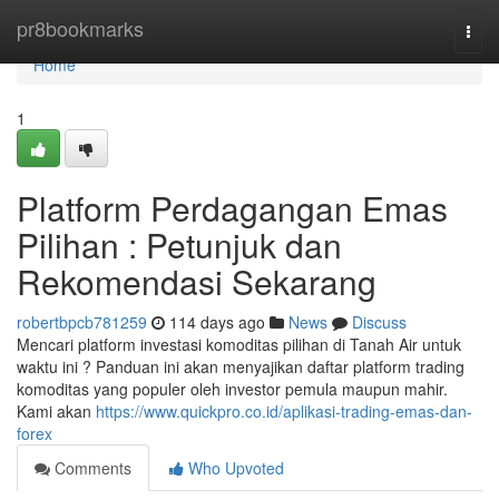
Home
pr8bookmarks
Togg
navi
Home
1
Platform Perdagangan Emas
Pilihan : Petunjuk dan
Rekomendasi Sekarang
robertbpcb781259
114 days ago
News
Discuss
Mencari platform investasi komoditas pilihan di Tanah Air untuk
waktu ini ? Panduan ini akan menyajikan daftar platform trading
komoditas yang populer oleh investor pemula maupun mahir.
Kami akan
https://www.quickpro.co.id/aplikasi-trading-emas-dan-
forex
Comments
Who Upvoted