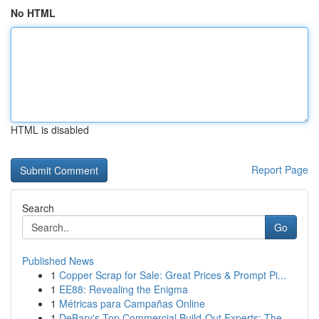
No HTML
HTML is disabled
Report Page
Search
Go
Published News
1
Copper Scrap for Sale: Great Prices & Prompt Pi...
1
EE88: Revealing the Enigma
1
Métricas para Campañas Online
1
DeBary's Top Commercial Build-Out Experts: The ...