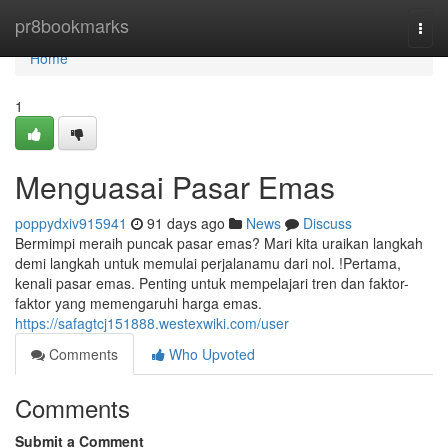
Home
pr8bookmarks
Togg
navi
Home
1
Menguasai Pasar Emas
poppydxiv915941
91 days ago
News
Discuss
Bermimpi meraih puncak pasar emas? Mari kita uraikan langkah
demi langkah untuk memulai perjalanamu dari nol. !Pertama,
kenali pasar emas. Penting untuk mempelajari tren dan faktor-
faktor yang memengaruhi harga emas.
https://safagtcj151888.westexwiki.com/user
Comments
Who Upvoted
Comments
Submit a Comment