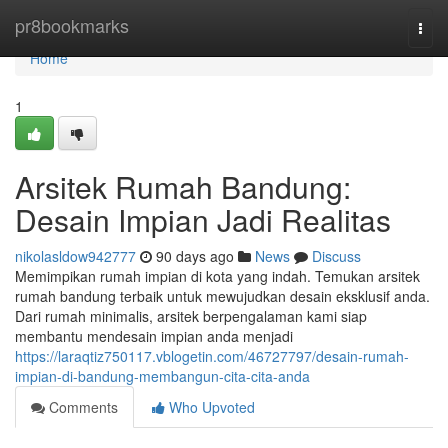
Home
pr8bookmarks
Togg
navi
Home
1
Arsitek Rumah Bandung:
Desain Impian Jadi Realitas
nikolasldow942777
90 days ago
News
Discuss
Memimpikan rumah impian di kota yang indah. Temukan arsitek
rumah bandung terbaik untuk mewujudkan desain eksklusif anda.
Dari rumah minimalis, arsitek berpengalaman kami siap
membantu mendesain impian anda menjadi
https://laraqtiz750117.vblogetin.com/46727797/desain-rumah-
impian-di-bandung-membangun-cita-cita-anda
Comments
Who Upvoted