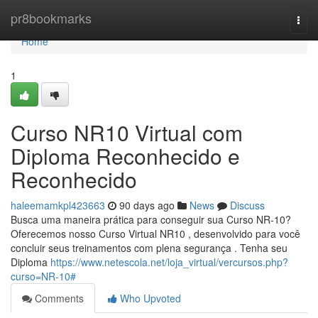
Home
pr8bookmarks
Togg
navi
Home
1
Curso NR10 Virtual com
Diploma Reconhecido e
Reconhecido
haleemamkpl423663
90 days ago
News
Discuss
Busca uma maneira prática para conseguir sua Curso NR-10?
Oferecemos nosso Curso Virtual NR10 , desenvolvido para você
concluir seus treinamentos com plena segurança . Tenha seu
Diploma
https://www.netescola.net/loja_virtual/vercursos.php?
curso=NR-10#
Comments
Who Upvoted