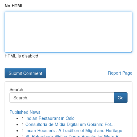
No HTML
HTML is disabled
Report Page
Search
Go
Published News
1
Indian Restaurant in Oslo
1
Consultoria de Mídia Digital em Goiânia: Pot...
1
Incan Roosters : A Tradition of Might and Heritage
1
St. Petersburg Sliding Doors Repairs for Worn R...