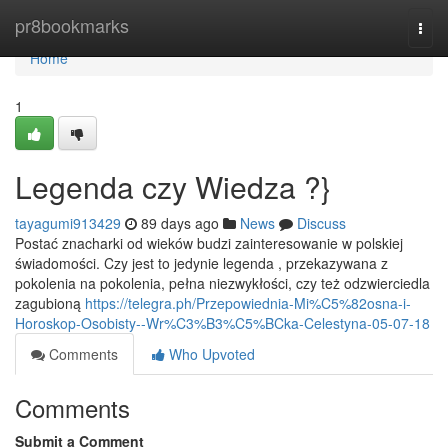
Home
pr8bookmarks
Togg
navi
Home
1
Legenda czy Wiedza ?}
tayagumi913429
89 days ago
News
Discuss
Postać znacharki od wieków budzi zainteresowanie w polskiej
świadomości. Czy jest to jedynie legenda , przekazywana z
pokolenia na pokolenia, pełna niezwykłości, czy też odzwierciedla
zagubioną
https://telegra.ph/Przepowiednia-Mi%C5%82osna-i-
Horoskop-Osobisty--Wr%C3%B3%C5%BCka-Celestyna-05-07-18
Comments
Who Upvoted
Comments
Submit a Comment