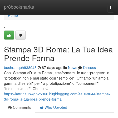
Home
pr8bookmarks
Togg
navi
Home
1
Stampa 3D Roma: La Tua Idea
Prende Forma
bushraoqph938048
87 days ago
News
Discuss
Con "Stampa 3D" a "a Roma", trasformare "le tue" "progetto" in
"prototipo" non è mai stato così "semplice". Offriamo "un'ampia
gamma di servizi" per "la prototipazione" di "componenti"
"tridimensionali". Che tu sia
https://katrinaupwg525966.bligblogging.com/41948644/stampa-
3d-roma-la-tua-idea-prende-forma
Comments
Who Upvoted