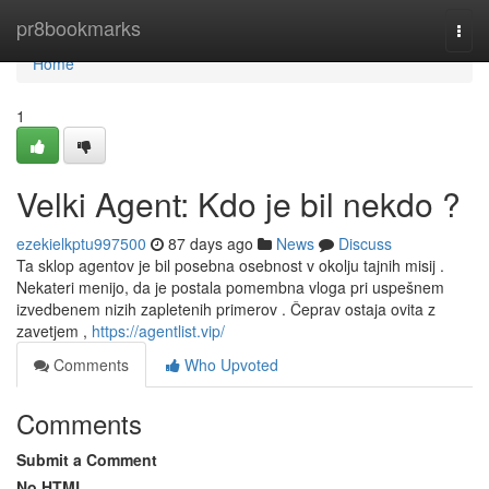
Home
pr8bookmarks
Togg
navi
Home
1
Velki Agent: Kdo je bil nekdo ?
ezekielkptu997500
87 days ago
News
Discuss
Ta sklop agentov je bil posebna osebnost v okolju tajnih misij .
Nekateri menijo, da je postala pomembna vloga pri uspešnem
izvedbenem nizih zapletenih primerov . Čeprav ostaja ovita z
zavetjem ,
https://agentlist.vip/
Comments
Who Upvoted
Comments
Submit a Comment
No HTML