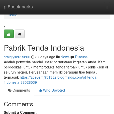
Home
pr8bookmarks
Togg
navi
Home
1
Pabrik Tenda Indonesia
craiglyse619800
87 days ago
News
Discuss
Adalah penyedia handal untuk permintaan kegiatan Anda, Kami
berdedikasi untuk memproduksi tenda terbaik untuk jenis klien di
seluruh negeri. Perusahaan memiliki beragam tipe tenda ,
termasuk
https://zoevemj951382.blogminds.com/pt-tenda-
indonesia-38028539
Comments
Who Upvoted
Comments
Submit a Comment