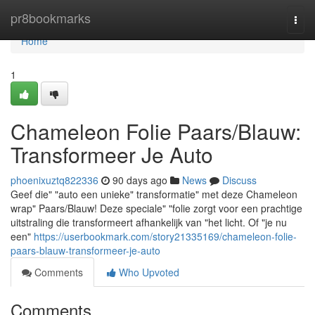
Home
pr8bookmarks
Togg
navi
Home
1
Chameleon Folie Paars/Blauw:
Transformeer Je Auto
phoenixuztq822336
90 days ago
News
Discuss
Geef die" "auto een unieke" transformatie" met deze Chameleon
wrap" Paars/Blauw! Deze speciale" "folie zorgt voor een prachtige
uitstraling die transformeert afhankelijk van "het licht. Of "je nu
een"
https://userbookmark.com/story21335169/chameleon-folie-
paars-blauw-transformeer-je-auto
Comments
Who Upvoted
Comments