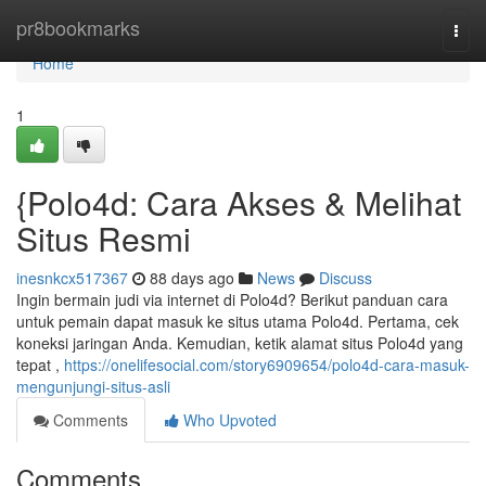
Home
pr8bookmarks
Togg
navi
Home
1
{Polo4d: Cara Akses & Melihat
Situs Resmi
inesnkcx517367
88 days ago
News
Discuss
Ingin bermain judi via internet di Polo4d? Berikut panduan cara
untuk pemain dapat masuk ke situs utama Polo4d. Pertama, cek
koneksi jaringan Anda. Kemudian, ketik alamat situs Polo4d yang
tepat ,
https://onelifesocial.com/story6909654/polo4d-cara-masuk-
mengunjungi-situs-asli
Comments
Who Upvoted
Comments