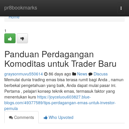
Home
pr8bookmarks
Togg
navi
Home
1
Panduan Perdagangan
Komoditas untuk Trader Baru
graysonmuvu550614
86 days ago
News
Discuss
Memulai dunia trading emas bisa terasa rumit bagi Anda , namun
berbekal pengetahuan yang baik, Anda dapat mulai pasar ini.
Pertama , pelajari konsep teknik emas, termasuk faktor yang
menentukan kurs
https://joyceluou603827.blue-
blogs.com/49377589/tips-perdagangan-emas-untuk-investor-
pemula
Comments
Who Upvoted