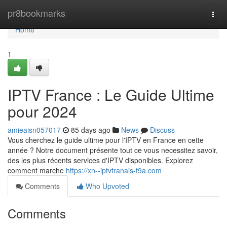
Home
pr8bookmarks
Togg
navi
Home
1
IPTV France : Le Guide Ultime
pour 2024
amieaisn057017
85 days ago
News
Discuss
Vous cherchez le guide ultime pour l'IPTV en France en cette
année ? Notre document présente tout ce vous necessitez savoir,
des les plus récents services d'IPTV disponibles. Explorez
comment marche
https://xn--iptvfranais-t9a.com
Comments
Who Upvoted
Comments