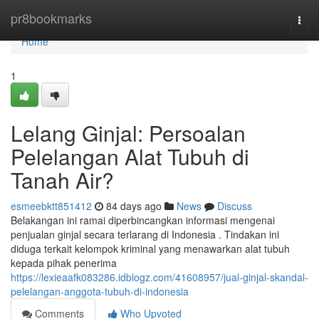
Home
pr8bookmarks
Togg
navi
Home
1
Lelang Ginjal: Persoalan
Pelelangan Alat Tubuh di
Tanah Air?
esmeebktt851412
84 days ago
News
Discuss
Belakangan ini ramai diperbincangkan informasi mengenai
penjualan ginjal secara terlarang di Indonesia . Tindakan ini
diduga terkait kelompok kriminal yang menawarkan alat tubuh
kepada pihak penerima
https://lexieaafk083286.idblogz.com/41608957/jual-ginjal-skandal-
pelelangan-anggota-tubuh-di-indonesia
Comments
Who Upvoted