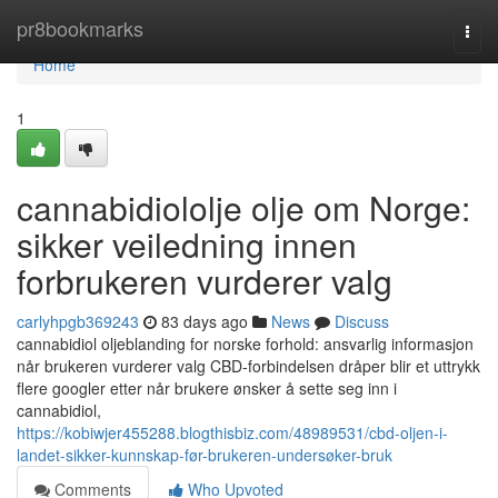
Home
pr8bookmarks
Togg
navi
Home
1
cannabidiololje olje om Norge:
sikker veiledning innen
forbrukeren vurderer valg
carlyhpgb369243
83 days ago
News
Discuss
cannabidiol oljeblanding for norske forhold: ansvarlig informasjon
når brukeren vurderer valg CBD-forbindelsen dråper blir et uttrykk
flere googler etter når brukere ønsker å sette seg inn i
cannabidiol,
https://kobiwjer455288.blogthisbiz.com/48989531/cbd-oljen-i-
landet-sikker-kunnskap-før-brukeren-undersøker-bruk
Comments
Who Upvoted