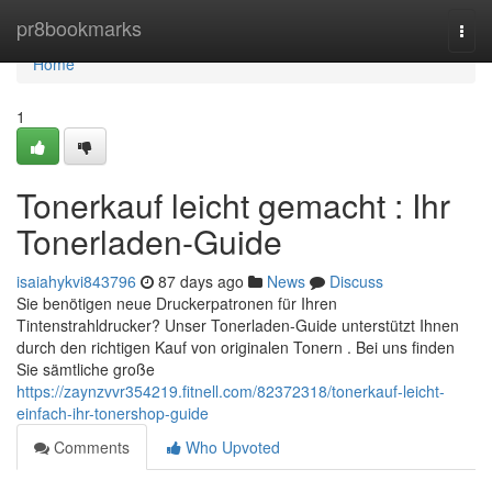
Home
pr8bookmarks
Togg
navi
Home
1
Tonerkauf leicht gemacht : Ihr
Tonerladen-Guide
isaiahykvi843796
87 days ago
News
Discuss
Sie benötigen neue Druckerpatronen für Ihren
Tintenstrahldrucker? Unser Tonerladen-Guide unterstützt Ihnen
durch den richtigen Kauf von originalen Tonern . Bei uns finden
Sie sämtliche große
https://zaynzvvr354219.fitnell.com/82372318/tonerkauf-leicht-
einfach-ihr-tonershop-guide
Comments
Who Upvoted