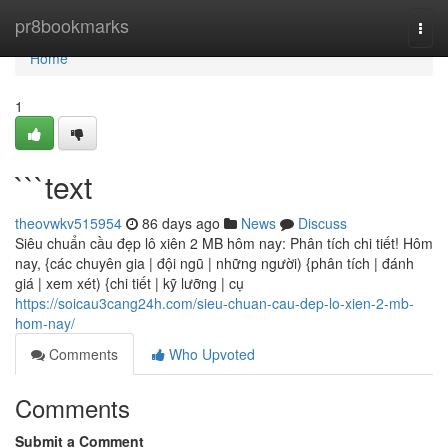
Home
pr8bookmarks
Togg
navi
Home
1
```text
theovwkv515954
86 days ago
News
Discuss
Siêu chuẩn cầu đẹp lô xiên 2 MB hôm nay: Phân tích chi tiết! Hôm
nay, {các chuyên gia | đội ngũ | những người) {phân tích | đánh
giá | xem xét) {chi tiết | kỹ lưỡng | cụ
https://soicau3cang24h.com/sieu-chuan-cau-dep-lo-xien-2-mb-
hom-nay/
Comments
Who Upvoted
Comments
Submit a Comment