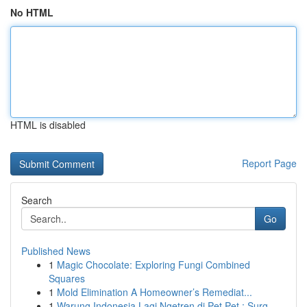
No HTML
HTML is disabled
Report Page
Search
Go
Published News
1
Magic Chocolate: Exploring Fungi Combined
Squares
1
Mold Elimination A Homeowner’s Remediat...
1
Warung Indonesia Lagi Ngetren di Pet Pet : Surg...