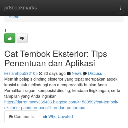
Home
pr8bookmarks
Togg
navi
Home
1
Cat Tembok Eksterior: Tips
Penentuan dan Aplikasi
keziamhpu592105
83 days ago
News
Discuss
Memilih pelapis dinding eksterior yang tepat merupakan aspek
krusial untuk melindungi dan mempercantik hunian Anda.
Perhatikan ragam komposisi dinding, keadaan lingkungan, serta
tampilan yang Anda inginkan
https://darrenmyev365406.blogoxo.com/41580592/cat-tembok-
eksterior-panduan-pengilihan-dan-penerapan
Comments
Who Upvoted