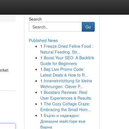
Search
Go
Published News
1
Freeze-Dried Feline Food :
Natural Feeding, Str...
1
Boost Your SEO: A Backlink
Guide for Beginners
1
Baji Live Promo Code:
erket
Latest Deals & How to R...
1
Inneneinrichtung für kleine
Wohnungen: Clever P...
1
Boostaro Reviews: Real
User Experiences & Results
1
The Cozy Cottage Craze:
Embracing the Small Hom...
1
Бързо и надеждно:
Домашни майстори във
Варна