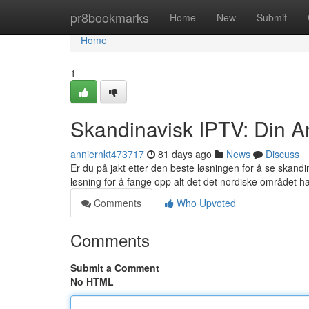
Home
pr8bookmarks
Home
New
Submit
Home
1
Skandinavisk IPTV: Din Anb
anniernkt473717
81 days ago
News
Discuss
Er du på jakt etter den beste løsningen for å se skan
løsning for å fange opp alt det det nordiske området ha
Comments
Who Upvoted
Comments
Submit a Comment
No HTML