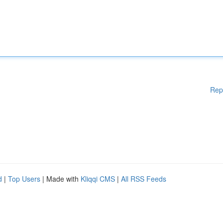
Rep
d
|
Top Users
| Made with
Kliqqi CMS
|
All RSS Feeds