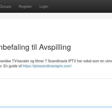
Groups
Register
Login
efaling til Avspilling
dinaviske TV-kanaler og filmer ? Scandinavia IPTV har vokst som en utm
r. En guide vil
https://iptvscandinaviapro.com/