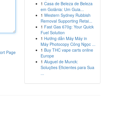
1
Casa de Beleza de Beleza
em Goiânia: Um Guia...
1
Western Sydney Rubbish
Removal Supporting Retai...
1
Fast Gas 670g: Your Quick
Fuel Solution
1
Hướng dẫn Máy Máy in
Máy Photocopy Công Ngọc ...
1
Buy THC vape carts online
ort Page
Europe
1
Aluguel de Munck:
Soluções Eficientes para Sua
...