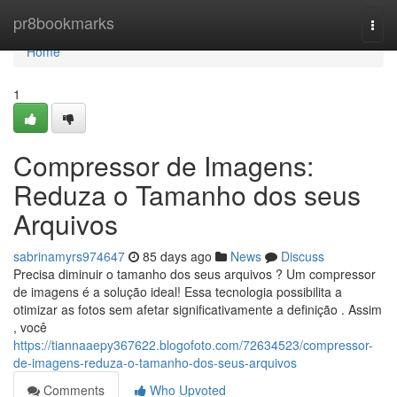
Home
pr8bookmarks
Togg
navi
Home
1
Compressor de Imagens:
Reduza o Tamanho dos seus
Arquivos
sabrinamyrs974647
85 days ago
News
Discuss
Precisa diminuir o tamanho dos seus arquivos ? Um compressor
de imagens é a solução ideal! Essa tecnologia possibilita a
otimizar as fotos sem afetar significativamente a definição . Assim
, você
https://tiannaaepy367622.blogofoto.com/72634523/compressor-
de-imagens-reduza-o-tamanho-dos-seus-arquivos
Comments
Who Upvoted