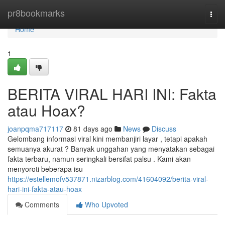
Home
pr8bookmarks
Togg
navi
Home
1
BERITA VIRAL HARI INI: Fakta
atau Hoax?
joanpqma717117
81 days ago
News
Discuss
Gelombang informasi viral kini membanjiri layar , tetapi apakah
semuanya akurat ? Banyak unggahan yang menyatakan sebagai
fakta terbaru, namun seringkali bersifat palsu . Kami akan
menyoroti beberapa isu
https://estellemofv537871.nizarblog.com/41604092/berita-viral-
hari-ini-fakta-atau-hoax
Comments
Who Upvoted