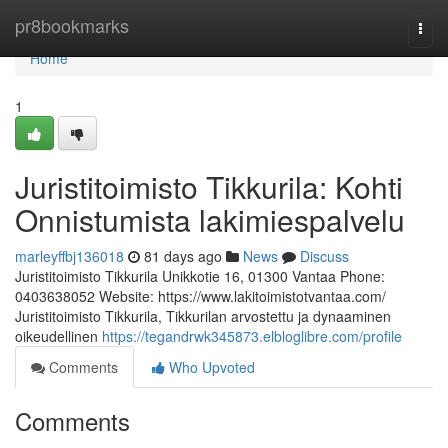
Home
pr8bookmarks
Togg
navi
Home
1
Juristitoimisto Tikkurila: Kohti
Onnistumista lakimiespalvelu
marleyffbj136018
81 days ago
News
Discuss
Juristitoimisto Tikkurila Unikkotie 16, 01300 Vantaa Phone:
0403638052 Website: https://www.lakitoimistotvantaa.com/
Juristitoimisto Tikkurila, Tikkurilan arvostettu ja dynaaminen
oikeudellinen
https://tegandrwk345873.elbloglibre.com/profile
Comments
Who Upvoted
Comments