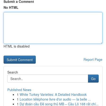
Submit a Comment
No HTML
HTML is disabled
Report Page
Search
Go
Published News
1
White Turkey Varieties: A Detailed Handbook
1
Location téléphone livre d'or audio — la belle ...
1
Dự đoán cầu Đề song thủ MB – Cầu Lô 168 rất chí...