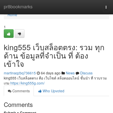
Home
pr8bookmarks
Togg
navi
Home
1
king555 เว็บสล็อตตรง: รวม ทุก
ด้าน ข้อมูลที่จำเป็น ที่ ต้อง
เข้าใจ
martinaqzbq736615
64 days ago
News
Discuss
king555 เว็บสล็อตตรง คือ เว็บไซต์ สล็อตออนไลน์ ชั้นนำ ที่ รวบรวม
เกม
https://king555g.com/
Comments
Who Upvoted
Comments
Submit a Comment