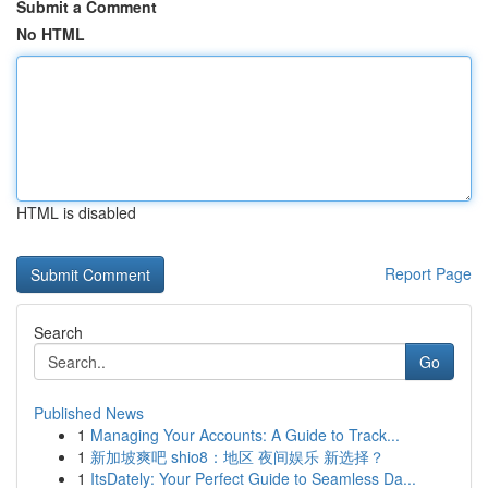
Submit a Comment
No HTML
HTML is disabled
Report Page
Search
Go
Published News
1
Managing Your Accounts: A Guide to Track...
1
新加坡爽吧 shio8：地区 夜间娱乐 新选择？
1
ItsDately: Your Perfect Guide to Seamless Da...