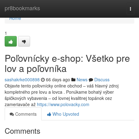
Home
pr8bookmarks
Togg
navi
Home
1
Poľovnícky e-shop: Všetko pre
lov a poľovníka
sashakrke000898
66 days ago
News
Discuss
Objavte tento poľovnícky online obchod – váš hlavný zdroj
kompletného pre lovu a lovca . Ponúkame bohatý výber
špičkových vybavenia – od lovnej kvalitnej topánok cez
zameriavače až
https://www.polovacky.com
Comments
Who Upvoted
Comments