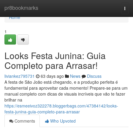
Home
pr8bookmarks
Togg
navi
Home
1
Looks Festa Junina: Guia
Completo para Arrasar!
liviankez795731
63 days ago
News
Discuss
A festa de São João está chegando, e a produção perfeita é
fundamental para aproveitar cada momento! Prepare-se para um
manual completo com dicas de visuais incríveis que vão te fazer
brilhar na
https://esmeeivoz322278.bloggerbags.com/47384142/looks-
festa-junina-guia-completo-para-arrasar
Comments
Who Upvoted