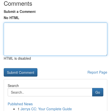
Comments
Submit a Comment
No HTML
HTML is disabled
Report Page
Search
Go
Published News
1
Jerrys CC: Your Complete Guide