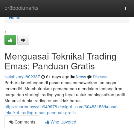
Home
pr8bookmarks
Togg
navi
Home
1
Menguasai Teknikal Trading
Emas: Panduan Gratis
isaiahzmyh862387
61 days ago
News
Discuss
Berburu keuntungan di pasar emas menawarkan tantangan
tersendiri. Membutuhkan pemahaman mendalam tentang tren
harga dan strategi trading yang tepat untuk meningkatkan profit.
Memulai dunia trading emas tidak harus
https://harmonyvyhc649978.designi1.com/60483153/kuasai-
teknikal-trading-emas-panduan-gratis
Comments
Who Upvoted