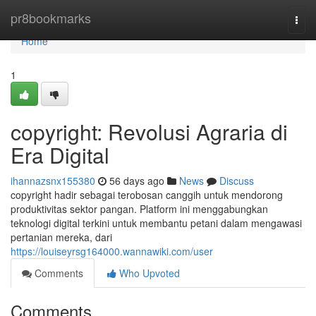
Home
pr8bookmarks
Togg
navi
Home
1
copyright: Revolusi Agraria di
Era Digital
ihannazsnx155380
56 days ago
News
Discuss
copyright hadir sebagai terobosan canggih untuk mendorong
produktivitas sektor pangan. Platform ini menggabungkan
teknologi digital terkini untuk membantu petani dalam mengawasi
pertanian mereka, dari
https://louiseyrsg164000.wannawiki.com/user
Comments
Who Upvoted
Comments