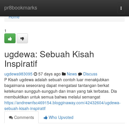
Home
pr8bookmarks
Togg
navi
Home
1
ugdewa: Sebuah Kisah
Inspiratif
ugdewa983095
57 days ago
News
Discuss
P Kisah ugdewa adalah sebuah contoh luar menakjubkan
bagaimana seseorang dapat mengatasi tantangan berkat
ketekunan sungguh-sungguh dan iman yang tak terbatas. Dia
membuktikan untuk semua bahwa melalui semangat
https://andrewnfsc469154.blogginaway.com/42432604/ugdewa-
sebuah-kisah-inspiratif
Comments
Who Upvoted