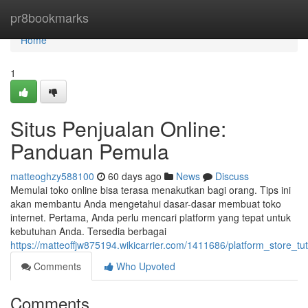
Home
pr8bookmarks
Home
1
Situs Penjualan Online:
Panduan Pemula
matteoghzy588100
60 days ago
News
Discuss
Memulai toko online bisa terasa menakutkan bagi orang. Tips ini
akan membantu Anda mengetahui dasar-dasar membuat toko
internet. Pertama, Anda perlu mencari platform yang tepat untuk
kebutuhan Anda. Tersedia berbagai
https://matteoffjw875194.wikicarrier.com/1411686/platform_store_tu
Comments
Who Upvoted
Comments