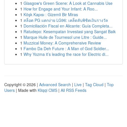
1
Glasgow's Green Scene: A Look at Cannabis Use
1
How for Engage and Your Infant: A Roo...
1
Köşk Kapısı : Gizemli Bir Miras
1
สล็อต PG แตกง่าย LG96: เคล็ดลับพิชิตเงินรางวัล
1
Domiciliación Fiscal en Alicante: Guía Completa...
1
Ratudepo: Kesempatan Investasi yang Sangat Baik
1
Marque Huile de Tournesol une Litre : Guide...
1
Muzzical Money: A Comprehensive Review
1
Fambo Da Deh Future : A Man of God Soldier...
1
Why Yozma it’s leading the race for Electric di...
Copyright © 2026 |
Advanced Search
|
Live
|
Tag Cloud
|
Top
Users
| Made with
Kliqqi CMS
|
All RSS Feeds