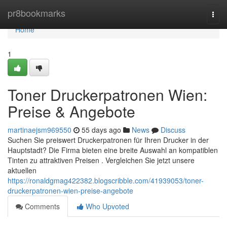
Home
pr8bookmarks
Togg
navi
Home
1
Toner Druckerpatronen Wien:
Preise & Angebote
martinaejsm969550
55 days ago
News
Discuss
Suchen Sie preiswert Druckerpatronen für Ihren Drucker in der
Hauptstadt? Die Firma bieten eine breite Auswahl an kompatiblen
Tinten zu attraktiven Preisen . Vergleichen Sie jetzt unsere
aktuellen
https://ronaldgmag422382.blogscribble.com/41939053/toner-
druckerpatronen-wien-preise-angebote
Comments
Who Upvoted