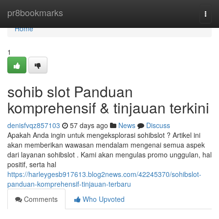
Home
pr8bookmarks
Togg
navi
Home
1
sohib slot Panduan
komprehensif & tinjauan terkini
denisfvqz857103
57 days ago
News
Discuss
Apakah Anda ingin untuk mengeksplorasi sohibslot ? Artikel ini
akan memberikan wawasan mendalam mengenai semua aspek
dari layanan sohibslot . Kami akan mengulas promo unggulan, hal
positif, serta hal
https://harleygesb917613.blog2news.com/42245370/sohibslot-
panduan-komprehensif-tinjauan-terbaru
Comments
Who Upvoted