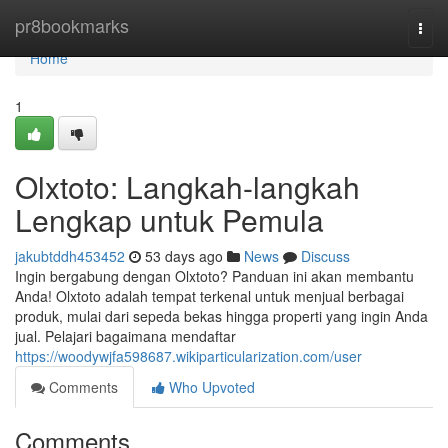
Home
pr8bookmarks
Togg
navi
Home
1
Olxtoto: Langkah-langkah
Lengkap untuk Pemula
jakubtddh453452
53 days ago
News
Discuss
Ingin bergabung dengan Olxtoto? Panduan ini akan membantu
Anda! Olxtoto adalah tempat terkenal untuk menjual berbagai
produk, mulai dari sepeda bekas hingga properti yang ingin Anda
jual. Pelajari bagaimana mendaftar
https://woodywjfa598687.wikiparticularization.com/user
Comments
Who Upvoted
Comments