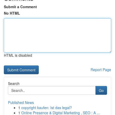
Submit a Comment
No HTML
HTML is disabled
Report Page
Search
Go
Published News
1
copyright kaufen: Ist das legal?
1
Online Presence & Digital Marketing , SEO : A ...