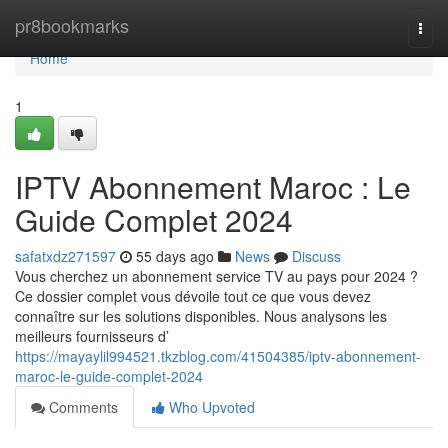
Home
pr8bookmarks
Togg
navi
Home
1
IPTV Abonnement Maroc : Le
Guide Complet 2024
safatxdz271597
55 days ago
News
Discuss
Vous cherchez un abonnement service TV au pays pour 2024 ?
Ce dossier complet vous dévoile tout ce que vous devez
connaître sur les solutions disponibles. Nous analysons les
meilleurs fournisseurs d’
https://mayaylil994521.tkzblog.com/41504385/iptv-abonnement-
maroc-le-guide-complet-2024
Comments
Who Upvoted