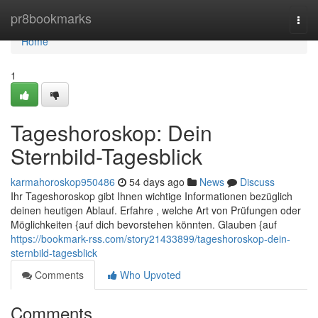
Home
pr8bookmarks
Togg
navi
Home
1
Tageshoroskop: Dein
Sternbild-Tagesblick
karmahoroskop950486
54 days ago
News
Discuss
Ihr Tageshoroskop gibt Ihnen wichtige Informationen bezüglich
deinen heutigen Ablauf. Erfahre , welche Art von Prüfungen oder
Möglichkeiten {auf dich bevorstehen könnten. Glauben {auf
https://bookmark-rss.com/story21433899/tageshoroskop-dein-
sternbild-tagesblick
Comments
Who Upvoted
Comments