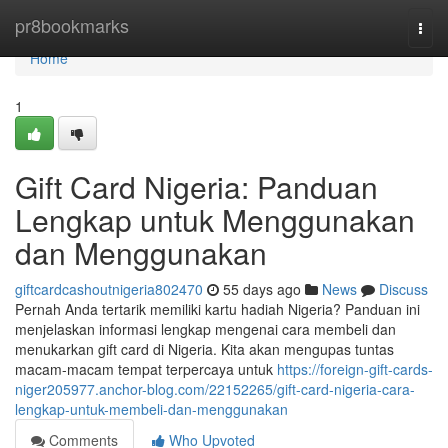
Home
pr8bookmarks
Togg
navi
Home
1
Gift Card Nigeria: Panduan
Lengkap untuk Menggunakan
dan Menggunakan
giftcardcashoutnigeria802470
55 days ago
News
Discuss
Pernah Anda tertarik memiliki kartu hadiah Nigeria? Panduan ini
menjelaskan informasi lengkap mengenai cara membeli dan
menukarkan gift card di Nigeria. Kita akan mengupas tuntas
macam-macam tempat terpercaya untuk
https://foreign-gift-cards-
niger205977.anchor-blog.com/22152265/gift-card-nigeria-cara-
lengkap-untuk-membeli-dan-menggunakan
Comments
Who Upvoted