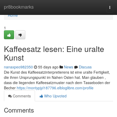
Home
pr8bookmarks
Togg
navi
Home
1
Kaffeesatz lesen: Eine uralte
Kunst
nanaxpeo982350
55 days ago
News
Discuss
Die Kunst des Kaffeesatzinterpretierens ist eine uralte Fertigkeit,
die ihren Ursprungspunkt im Nahen Osten hat. Man glauben ,
dass die liegenden Kaffeesatzmuster nach dem Tasseboden der
Becher
https://montypjyl187796.elbloglibre.com/profile
Comments
Who Upvoted
Comments