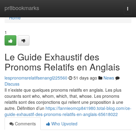
Home
pr8bookmarks
Togg
navi
Home
1
Le Guide Exhaustif des
Pronoms Relatifs en Anglais
lespronomsrelatifsenangl225560
51 days ago
News
Discuss
Il n’existe que quelques pronoms relatifs en anglais. Les plus
courants sont who, whom, which, that, whose. Les pronoms
relatifs sont des conjonctions qui relient une proposition à une
autre. Définition d’un
https://fannieomcp841980.total-blog.com/ce-
guide-exhaustif-des-pronoms-relatifs-en-anglais-65618022
Comments
Who Upvoted