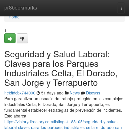
Home
pr8bookmarks
Togg
navi
Home
1
Seguridad y Salud Laboral:
Claves para los Parques
Industriales Celta, El Dorado,
San Jorge y Terrapuerto
heididcbx744006
51 days ago
News
Discuss
Para garantizar un espacio de trabajo protegido en los complejos
industriales Celta, El Dorado, San Jorge y Terrapuerto, es
fundamental establecer estrategias de prevención de incidentes.
Esto abarca
https://victorydirectory.com/listings1183105/seguridad-y-salud-
laboral-claves-para-los-parques-industriales-celta-el-dorado-san-