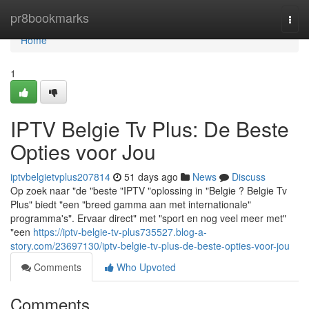
Home
pr8bookmarks
Togg
navi
Home
1
IPTV Belgie Tv Plus: De Beste
Opties voor Jou
iptvbelgietvplus207814
51 days ago
News
Discuss
Op zoek naar "de "beste "IPTV "oplossing in "Belgie ? Belgie Tv
Plus" biedt "een "breed gamma aan met internationale"
programma's". Ervaar direct" met "sport en nog veel meer met"
"een
https://iptv-belgie-tv-plus735527.blog-a-
story.com/23697130/iptv-belgie-tv-plus-de-beste-opties-voor-jou
Comments
Who Upvoted
Comments