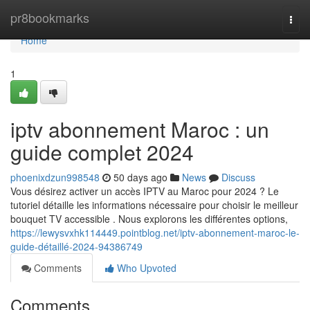
Home
pr8bookmarks
Togg
navi
Home
1
iptv abonnement Maroc : un
guide complet 2024
phoenixdzun998548
50 days ago
News
Discuss
Vous désirez activer un accès IPTV au Maroc pour 2024 ? Le
tutoriel détaille les informations nécessaire pour choisir le meilleur
bouquet TV accessible . Nous explorons les différentes options,
https://lewysvxhk114449.pointblog.net/iptv-abonnement-maroc-le-
guide-détaillé-2024-94386749
Comments
Who Upvoted
Comments