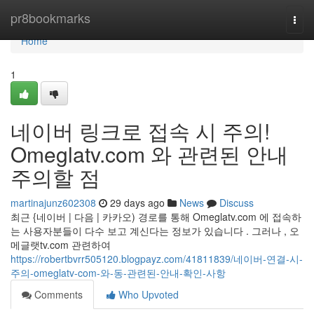
Home
pr8bookmarks
Togg
navi
Home
1
네이버 링크로 접속 시 주의!
Omeglatv.com 와 관련된 안내
주의할 점
martinajunz602308
29 days ago
News
Discuss
최근 {네이버 | 다음 | 카카오) 경로를 통해 Omeglatv.com 에 접속하
는 사용자분들이 다수 보고 계신다는 정보가 있습니다 . 그러나 , 오
메글랫tv.com 관련하여
https://robertbvrr505120.blogpayz.com/41811839/네이버-연결-시-
주의-omeglatv-com-와-동-관련된-안내-확인-사항
Comments
Who Upvoted