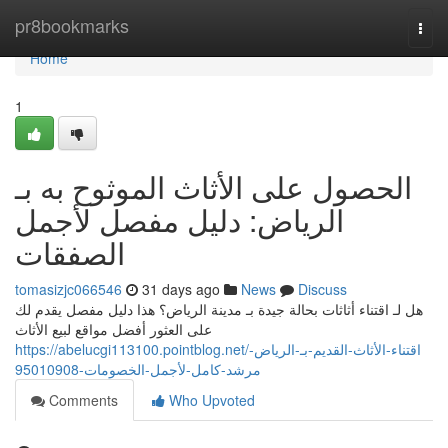
Home
pr8bookmarks
Togg
navi
Home
1
الحصول على الأثاث الموثوح به بـ
الرياض: دليل مفصل لأجمل
الصفقات
tomasizjc066546
31 days ago
News
Discuss
هل لـ اقتناء أثاثات بحالة جيدة بـ مدينة الرياض؟ هذا دليل مفصل يقدم لك
على العثور أفضل مواقع لبيع الأثاث
https://abelucgi113100.pointblog.net/اقتناء-الأثاث-القديم-بـ-الرياض-
مرشد-كامل-لأجمل-الخصومات-95010908
Comments
Who Upvoted